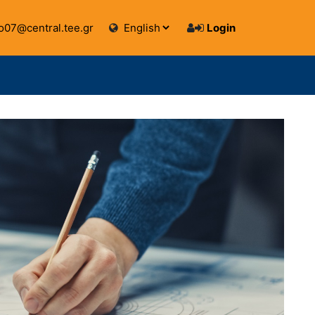
07@central.tee.gr
Login