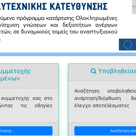
υμμετοχής
Yποβληθείσε
υμένων
Αναζήτηση υποβοληθε
 συμμετοχής σας στο
ανάρτηση/διόρθωση δ
ώντας τις οδηγίες
έλεγχο αποτελέσματος
τησης ...
Αναζήτηση αίτη