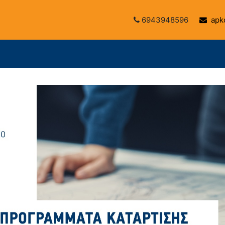
6943948596
apko