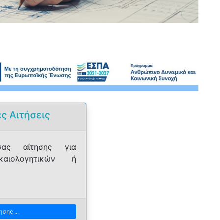
ς Αιτήσεις
ίσας αίτησης για
ικαιολογητικών ή
σης ...